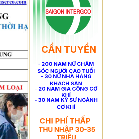
CẦN TUYỂN
-
200 NAM NỮ CHĂM
SÓC NGƯỜI CAO TUỔI
- 30 NỮ NHÀ HÀNG
KHÁCH SẠN
- 20 NAM GIA CÔNG CƠ
KHÍ
- 30 NAM KỸ SƯ NGÀNH
CƠ KHÍ
CHI PHÍ THẤP
THU NHẬP 30-35
TRIỆU