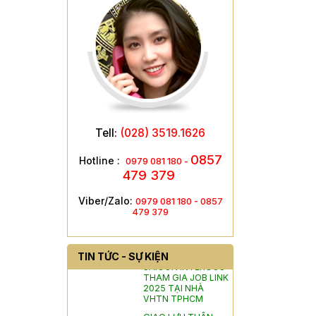
Tell:
(028) 3519.1626
0857
Hotline :
0979 081 180 -
479 379
Viber/Zalo:
0979 081 180 -
0857
HÌNH ẢNH GIAO LƯU VỚI TRUNG
479 379
TÂM GIÁO DỤC NGHỀ NGHIỆP -
GIÁO DỤC THƯỜNG XUYÊN GIỒNG
TRÔM
TIN TỨC - SỰ KIỆN
SAIGON INTERGCO
THAM GIA JOB LINK
2025 TẠI NHÀ
VHTN TPHCM
GIAO LƯU THÂN