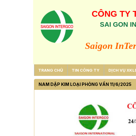
CÔNG TY 
SAI GON 
Saigon InTe
TRANG CHỦ
TIN CÔNG TY
DỊCH VỤ XKL
NAM DẬP KIM LOẠI PHỎNG VẤN 11/6/2025