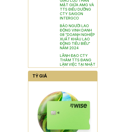
MẬT GIỮA AMG VÀ
TTS ĐIỀU DƯỠNG
CTY SAIGON
INTERGCO
BÁO NGƯỜI LAO
ĐỘNG VINH DANH
08 "DOANH NGHIỆP
XUẤT KHẨU LAO
ĐỘNG TIÊU BIỂU"
NĂM 2024
LÃNH ĐẠO CTY
THĂM TTS ĐANG
LÀM VIỆC TẠI NHẬT
BẢN
TỶ GIÁ