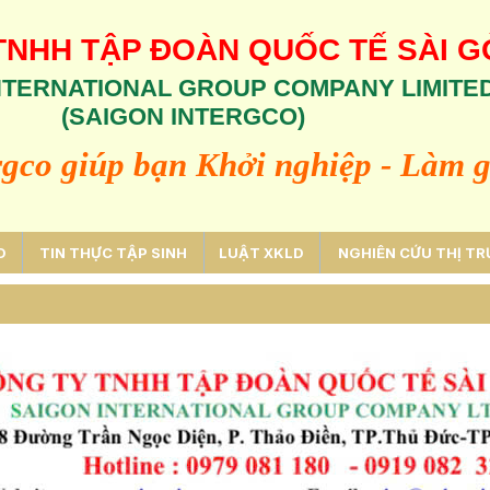
TNHH TẬP ĐOÀN QUỐC TẾ SÀI 
INTERNATIONAL GROUP COMPANY LIMITE
(SAIGON INTERGCO)
rgco giúp bạn Khởi nghiệp
-
Làm g
D
TIN THỰC TẬP SINH
LUẬT XKLD
NGHIÊN CỨU THỊ T