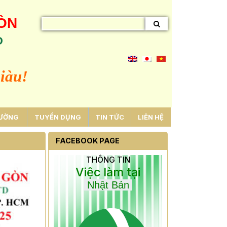
GÒN
D
iàu!
RƯỜNG
TUYỂN DỤNG
TIN TỨC
LIÊN HỆ
FACEBOOK PAGE
THÔNG TIN
Việc làm tại
Nhật Bản