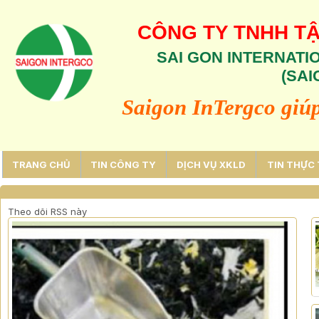
CÔNG TY TNHH TẬ
SAI GON INTERNATI
(SAI
Saigon InTergco giú
TRANG CHỦ
TIN CÔNG TY
DỊCH VỤ XKLD
TIN THỰC 
Theo dõi RSS này