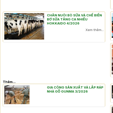
CHĂN NUÔI BÒ SỮA VÀ CHẾ BIẾN
BƠ SỮA TĂNG CA NHIỀU
HOKKAIDO 4/2026
Xem thêm...
Thêm...
GIA CÔNG SẢN XUẤT VÀ LẮP RÁP
NHÀ GỖ GUNMA 3/2026