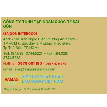
CÔNG TY TNHH TẬP ĐOÀN QUỐC TẾ SÀI
GÒN
(SAIGON INTERGCO)
Add: 24/8 Trần Ngọc Diện,Phường An Khánh-
TP.HCM (trước đây là Phường Thảo Điền,
Tp.Thủ Đức-TP.HCM)
Tell: (84.028) 3744.5221 – Fax: (84.028)
3744.5223
Hotline:
0979 081 180 -
0857 479 379
Email:
sisc@saigoninserco.com
Saigon Intergco là Hội Viên từ 10/10/2020
Th