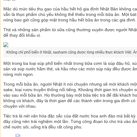
Mặc dù mức tiêu thụ gạo của hầu hết hộ gia đình Nhật Bản không ca
vẫn là thực phẩm chủ yếu không thể thiếu trong mỗi bữa ăn. Một bá
nóng bao giờ cũng góp mặt trong hầu hết bữa ăn trong các gia đình.
Thịt và những sản phẩm từ sữa cũng thường xuyên được người Nhậ
để thay đổi khẩu vị.
Không chỉ phổ biến ở Nhật, sashami cũng được lòng nhiều thực khách Việt. Ả
Một trong ba loại súp phổ biến nhất trong bữa cơm là súp đậu hũ, sú
sản và súp nước hầm thịt, và hầu như các món súp này đều được ăn
nóng mới ngon.
Trong mỗi bữa ăn, người Nhật ít nói chuyện nhưng sẽ mời khách một
sake, loại rượu truyền thống nổi tiếng. Khoảng thời gian trò chuyện 
vào sau mỗi bữa ăn. Họ thường bày một bữa tiệc trà để đãi khách h
không có khách, đây là thời gian để các thành viên trong gia đình có 
chuyện với nhau.
Tiệc trà là nét văn hóa đặc sắc của đất nước hoa anh đào mà bất kỳ 
đây cũng nên trải nghiệm một lần. Từng công đoạn từ cho trà vào ấ
chế nước sôi, uống trà đều rất công phu.