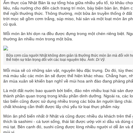
Ẩm thực của Nhật Bản là sự tổng hòa giữa nhiều yếu tố, từ khâu ch
liệu, nấu nướng cho đến cách trang trí món, bày biện bàn ăn, thậm c
thế ngồi thưởng thức. Thông thường, một bữa ăn truyền thống ở đấ
trời mọc sẽ gồm cơm trắng, súp miso, hải sản và một loạt món ăn ph
củ quả.
Mỗi món ăn khi dọn ra đều được đựng trong một chén riêng biệt. Ng
thường ăn nhiều món trong một bữa.
Bữa cơm của người Nhật không đơn giản là thưởng thức món ăn mà đối với h
thể hiện sự trân trọng đối với các loại nguyên liệu. Ảnh:
Di Vỹ.
Mỗi mùa sẽ có những sản vật, nguyên liệu đặc trưng. Do đó, tùy th
mà màu sắc các món ăn sẽ được thể hiện khác nhau. Chẳng hạn, 
ăn mùa xuân sẽ khiến bạn nghĩ về mùi hoa anh đào đang phảng phấ
Là một đất nước bao quanh bởi biển, đảo nên nhiều loại hải sản đư
thành phần quan trọng trong khẩu phần dinh dưỡng. Ngoài ra, các lo
tảo biển cũng được sử dụng nhiều trong các bữa ăn người làng chài
chất khoáng cần thiết được lấy chủ yếu từ loại thực phẩm này.
Món ăn phổ biến nhất ở Nhật và cũng được nhiều du khách trên thế 
thích là sashimi - cá tươi sống, thái lát được ướp với xì dầu và dùng
mù tạt. Bên cạnh đó, sushi cũng được lòng nhiều người vì dễ ăn và 
mùi vị.